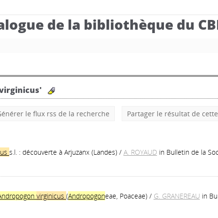
alogue de la bibliothèque du C
irginicus'
énérer le flux rss de la recherche
Partager le résultat de cett
icus
s.l. : découverte à Arjuzanx (Landes)
/
A. ROYAUD
in Bulletin de la S
Andropogon
virginicus
(
Andropogon
eae, Poaceae)
/
G. GRANEREAU
in Bu