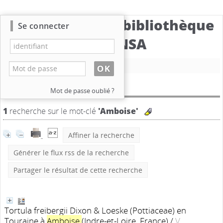
Catalogue de la bibliothèque
Se connecter
du CBNSA
Nouvelle recherche
Résultat de la recherche
Mot de passe oublié ?
1
recherche sur le mot-clé
'Amboise'
Affiner la recherche
Générer le flux rss de la recherche
Partager le résultat de cette recherche
Tortula freibergii Dixon & Loeske (Pottiaceae) en
Touraine à
Amboise
(Indre-et-Loire, France)
/
V.