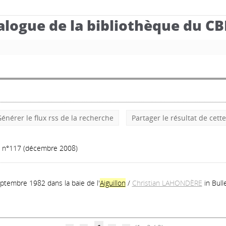
alogue de la bibliothèque du C
énérer le flux rss de la recherche
Partager le résultat de cett
s, n°117 (décembre 2008)
ptembre 1982 dans la baie de l'
Aiguillon
/
Christian LAHONDÈRE
in Bul