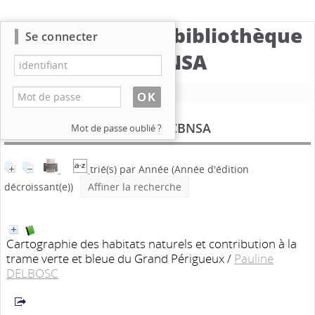
Catalogue de la bibliothèque
Se connecter
du CBNSA
Nouvelle recherche
Documents produits par le CBNSA
Mot de passe oublié ?
trié(s) par
Année
(Année d'édition
décroissant(e))
Affiner la recherche
Cartographie des habitats naturels et contribution à la
trame verte et bleue du Grand Périgueux
/
Pauline
DELBOSC