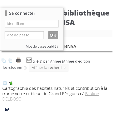
Catalogue de la bibliothèque
Se connecter
du CBNSA
Nouvelle recherche
Documents produits par le CBNSA
Mot de passe oublié ?
trié(s) par
Année
(Année d'édition
décroissant(e))
Affiner la recherche
Cartographie des habitats naturels et contribution à la
trame verte et bleue du Grand Périgueux
/
Pauline
DELBOSC