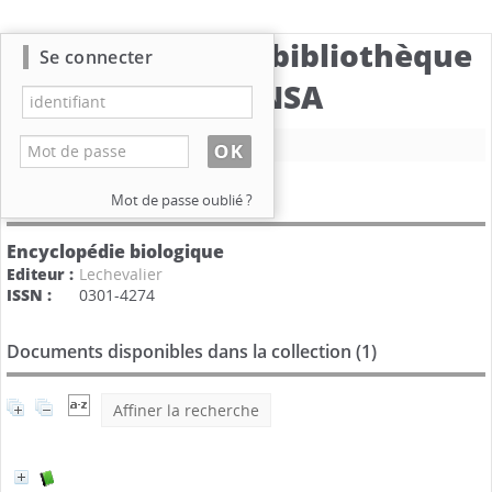
Catalogue de la bibliothèque
Se connecter
du CBNSA
Nouvelle recherche
Détail d'une collection
Mot de passe oublié ?
Encyclopédie biologique
Editeur :
Lechevalier
ISSN :
0301-4274
Documents disponibles dans la collection (
1
)
Affiner la recherche