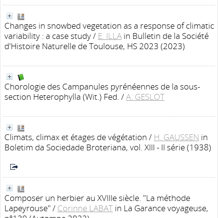
Changes in snowbed vegetation as a response of climatic
variability : a case study
/
E. ILLA
in Bulletin de la Société
d'Histoire Naturelle de Toulouse, HS 2023 (2023)
Chorologie des Campanules pyrénéennes de la sous-
section Heterophylla (Wit.) Fed.
/
A. GESLOT
Climats, climax et étages de végétation
/
H. GAUSSEN
in
Boletim da Sociedade Broteriana, vol. XIII - II série (1938)
Composer un herbier au XVIIIe siècle. "La méthode
Lapeyrouse"
/
Corinne LABAT
in La Garance voyageuse,