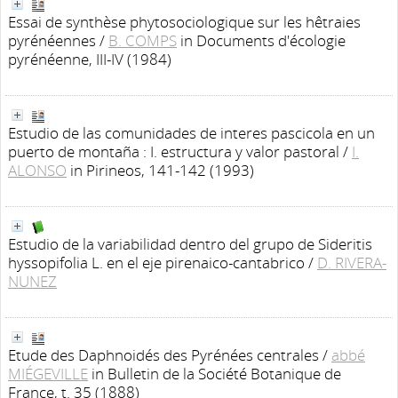
Essai de synthèse phytosociologique sur les hêtraies
pyrénéennes
/
B. COMPS
in Documents d'écologie
pyrénéenne, III-IV (1984)
Estudio de las comunidades de interes pascicola en un
puerto de montaña : I. estructura y valor pastoral
/
I.
ALONSO
in Pirineos, 141-142 (1993)
Estudio de la variabilidad dentro del grupo de Sideritis
hyssopifolia L. en el eje pirenaico-cantabrico
/
D. RIVERA-
NUNEZ
Etude des Daphnoidés des Pyrénées centrales
/
abbé
MIÉGEVILLE
in Bulletin de la Société Botanique de
France, t. 35 (1888)