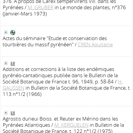
376. A propos de Carex sempervirens Vill. dans les
Pyrénées
/
M. GRUBER
in Le monde des plantes, n°376
(Janvier-Mars 1973)
Actes du séminaire "Etude et conservation des
tourbières du massif pyrénéen"
/
CREN Aquitaine
Additions et corrections à la liste des endémiques
pyrénéo-cantabriques publiée dans le Bulletin de la
Société Botanique de France t. 96, 1949, p. 58-84
/
H.
GAUSSEN
in Bulletin de la Société Botanique de France, t.
113 n°1/2 (1966)
Agrostis durieui Boiss. et Reuter ex Mérino dans les
Pyrénées Atlantiques
/
M. KERGUELEN
in Bulletin de la
Société Botanique de France, t. 122 n°1/2 (1975)