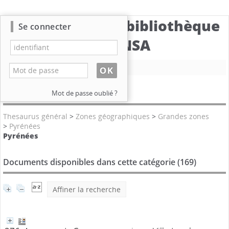
Catalogue de la bibliothèque
Se connecter
du CBNSA
Nouvelle recherche
Catégories
Mot de passe oublié ?
Thesaurus général
>
Zones géographiques
>
Grandes zones
>
Pyrénées
Pyrénées
Documents disponibles dans cette catégorie (
169
)
Affiner la recherche