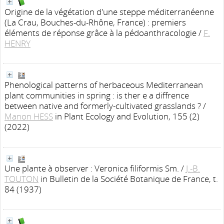
Origine de la végétation d'une steppe méditerranéenne
(La Crau, Bouches-du-Rhône, France) : premiers
éléments de réponse grâce à la pédoanthracologie
/
F.
HENRY
Phenological patterns of herbaceous Mediterranean
plant communities in spring : is ther e a diffrence
between native and formerly-cultivated grasslands ?
/
Manon HESS
in Plant Ecology and Evolution, 155 (2)
(2022)
Une plante à observer : Veronica filiformis Sm.
/
J.-B.
TOUTON
in Bulletin de la Société Botanique de France, t.
84 (1937)