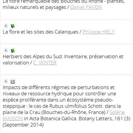
La flore remarquable des Bouches du Rhône - plantes,
milieux naturels et paysages
/
Daniel PAVON
La flore et les sites des Calanques
/
Philippe HIELY
Herbiers des Alpes du Sud. Inventaire, préservation et
valorisation
/
C. WINTER
Impacts de différents régimes de perturbations et
niveaux de ressource hydrique pour contrôler une
espèce proliférante dans un écosystème pseudo-
steppique : le cas de Rubus ulmifolius Schott. dans la
plaine de la Crau (Bouches-du-Rhône, France)
/
Solène
MASSON
in Acta Botanica Gallica. Botany Letters, 161 (3)
(September 2014)