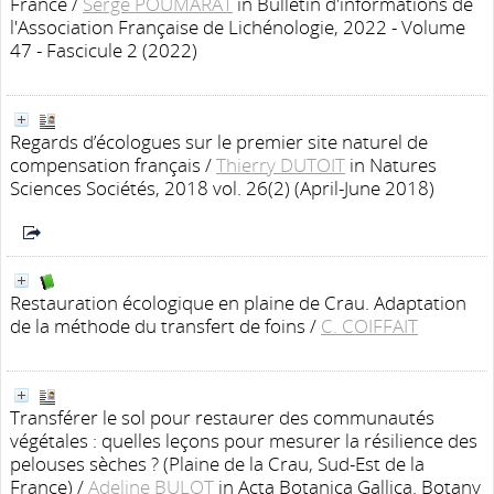
France
/
Serge POUMARAT
in Bulletin d'informations de
l'Association Française de Lichénologie, 2022 - Volume
47 - Fascicule 2 (2022)
Regards d’écologues sur le premier site naturel de
compensation français
/
Thierry DUTOIT
in Natures
Sciences Sociétés, 2018 vol. 26(2) (April-June 2018)
Restauration écologique en plaine de Crau. Adaptation
de la méthode du transfert de foins
/
C. COIFFAIT
Transférer le sol pour restaurer des communautés
végétales : quelles leçons pour mesurer la résilience des
pelouses sèches ? (Plaine de la Crau, Sud-Est de la
France)
/
Adeline BULOT
in Acta Botanica Gallica. Botany