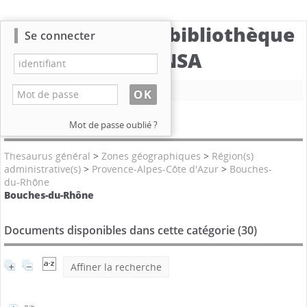
Catalogue de la bibliothèque
Se connecter
du CBNSA
Nouvelle recherche
Catégories
Mot de passe oublié ?
Thesaurus général
>
Zones géographiques
>
Région(s)
administrative(s)
>
Provence-Alpes-Côte d'Azur
>
Bouches-
du-Rhône
Bouches-du-Rhône
Documents disponibles dans cette catégorie (
30
)
Affiner la recherche