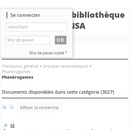
Catalogue de la bibliothèque
Se connecter
du CBNSA
Nouvelle recherche
Catégories
Mot de passe oublié ?
Thesaurus général
>
Groupes taxonomiques
>
Phanérogames
Phanérogames
Documents disponibles dans cette catégorie (
3027
)
Affiner la recherche