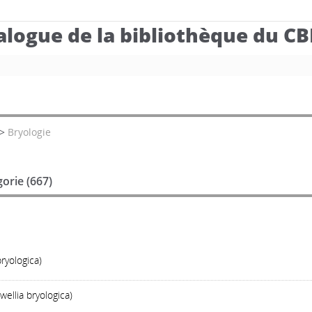
alogue de la bibliothèque du C
>
Bryologie
orie (
667
)
ryologica)
ellia bryologica)