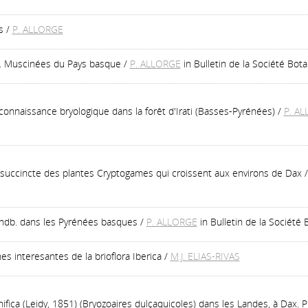
s
/
P. ALLORGE
s. Muscinées du Pays basque
/
P. ALLORGE
in Bulletin de la Société Bot
onnaissance bryologique dans la forêt d'Irati (Basses-Pyrénées)
/
P. A
n succincte des plantes Cryptogames qui croissent aux environs de Dax
Lindb. dans les Pyrénées basques
/
P. ALLORGE
in Bulletin de la Société
s interesantes de la brioflora Iberica
/
M.J. ELIAS-RIVAS
ica (Leidy, 1851) (Bryozoaires dulçaquicoles) dans les Landes, à Dax. P