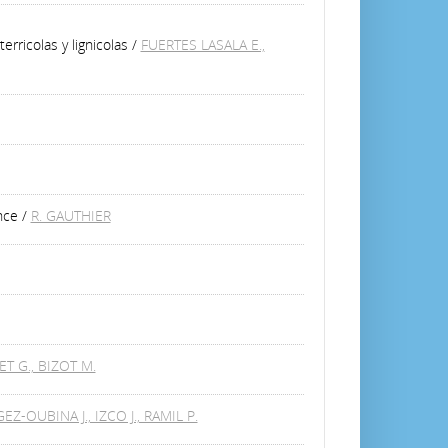
erricolas y lignicolas
/
FUERTES LASALA E.,
nce
/
R. GAUTHIER
T G., BIZOT M.
Z-OUBINA J., IZCO J., RAMIL P.