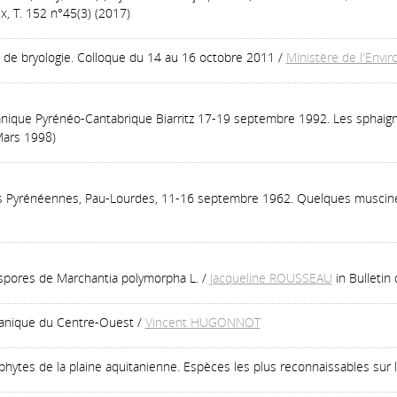
x, T. 152 n°45(3) (2017)
 de bryologie. Colloque du 14 au 16 octobre 2011
/
Ministère de l'Envir
anique Pyrénéo-Cantabrique Biarritz 17-19 septembre 1992. Les sphaigne
Mars 1998)
s Pyrénéennes, Pau-Lourdes, 11-16 septembre 1962. Quelques muscinée
 spores de Marchantia polymorpha L.
/
Jacqueline ROUSSEAU
in Bulletin
otanique du Centre-Ouest
/
Vincent HUGONNOT
phytes de la plaine aquitanienne. Espèces les plus reconnaissables sur l