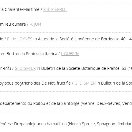
 la Charente-Maritime
/
R.B. PIERROT
 milieu dunaire
/
R. JUN
de
/
P. de LOYNES
in Actes de la Société Linnéenne de Bordeaux, 40 - 
m Brid. en la Peninsula Iberica
/
J. GUERRA
-Inf.)
/
G. DISMIER
in Bulletin de la Société Botanique de France, 53 (1
ylopus polytrichoides De Not. fructifié
/
G. DISMIER
in Bulletin de la S
4 départements du Poitou et de la Saintonge (Vienne, Deux-Sèvres, Vend
énées : Drepanolejeunea hamatifolia (Hook.) Spruce, Sphagnum fimbriatum 