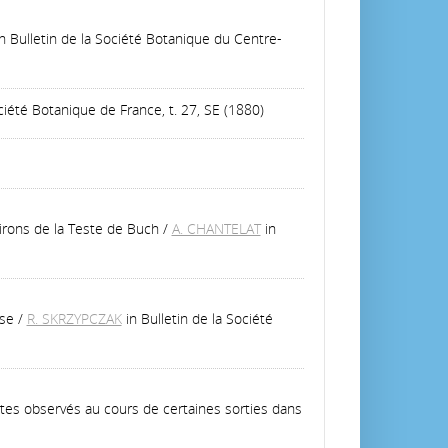
in Bulletin de la Société Botanique du Centre-
ociété Botanique de France, t. 27, SE (1880)
rons de la Teste de Buch
/
A. CHANTELAT
in
rse
/
R. SKRZYPCZAK
in Bulletin de la Société
tes observés au cours de certaines sorties dans