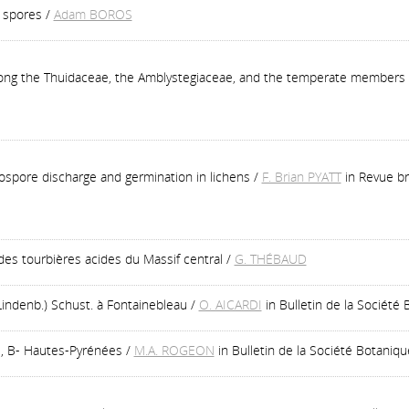
 spores
/
Adam BOROS
among the Thuidaceae, the Amblystegiaceae, and the temperate members
cospore discharge and germination in lichens
/
F. Brian PYATT
in Revue br
des tourbières acides du Massif central
/
G. THÉBAUD
indenb.) Schust. à Fontainebleau
/
O. AICARDI
in Bulletin de la Sociét
 , B- Hautes-Pyrénées
/
M.A. ROGEON
in Bulletin de la Société Botani