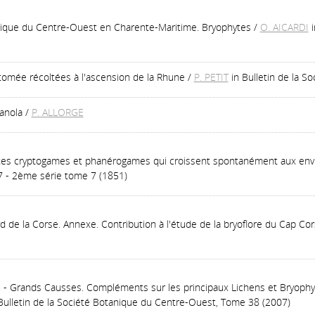
anique du Centre-Ouest en Charente-Maritime. Bryophytes
/
O. AICARDI
atomée récoltées à l'ascension de la Rhune
/
P. PETIT
in Bulletin de la S
anola
/
P. ALLORGE
ntes cryptogames et phanérogames qui croissent spontanément aux envi
7 - 2ème série tome 7 (1851)
 de la Corse. Annexe. Contribution à l'étude de la bryoflore du Cap Co
 - Grands Causses. Compléments sur les principaux Lichens et Bryophy
Bulletin de la Société Botanique du Centre-Ouest, Tome 38 (2007)