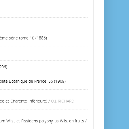
4ème série tome 10 (1886)
906)
ociété Botanique de France, 56 (1909)
ée et Charente-Inférieure)
/
O.J. RICHARD
Wils., et Fissidens polyphyllus Wils. en fruits
/