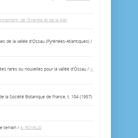
onnement, de l'Energie et de la Mer
s de la vallée d'Ossau (Pyrénées-Atlantiques)
/
s rares ou nouvelles pour la vallée d'Ossau
/
V.
 de la Société Botanique de France, t. 104 (1957)
e terrain
/
A. ROYAUD