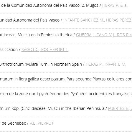
co de la Comunidad Autonoma del Pais Vasco. 2. Mugos
/
HERAS P. & al.
omunidad Autonoma del Pais Vasco
/
INFANTE SANCHEZ M., HERAS PEREZ 
ttiaceae, Musci) en la Peninsula Iberica
/
GUERRA J., CANO M.J., ROS R.M
ssiccation
/
SAGOT C., ROCHEFORT L.
rthotrichum rivulare Turn. in Northern Spain
/
HERAS P., INFANTE M.
ntarum in flora gallica descriptarum. Pars secunda Plantas cellulares co
ürmien de la zone nord-pyrénéenne des Pyrénées occidentales françaises
nium Kop. (Cinclidiaceae, Musci) in the Iberian Peninsula
/
FUERTES E.,
s de Sèchebec
/
R.B. PIERROT