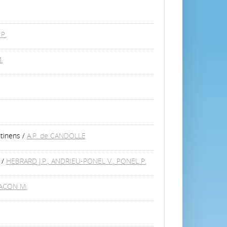
P.
.
ntinens
/
A.P. de CANDOLLE
/
HEBRARD J.P., ANDRIEU-PONEL V., PONEL P.
 ACON M.