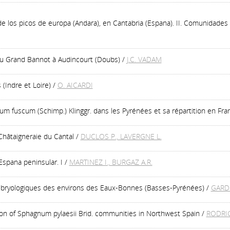
 de los picos de europa (Andara), en Cantabria (Espana). II. Comunidades t
 du Grand Bannot à Audincourt (Doubs)
/
J.C. VADAM
 (Indre et Loire)
/
O. AICARDI
m fuscum (Schimp.) Klinggr. dans les Pyrénées et sa répartition en Fra
 Châtaigneraie du Cantal
/
DUCLOS P., LAVERGNE L.
Espana peninsular. I
/
MARTINEZ I., BURGAZ A.R.
s bryologiques des environs des Eaux-Bonnes (Basses-Pyrénées)
/
GARDE
tion of Sphagnum pylaesii Brid. communities in Northwest Spain
/
RODRIGE