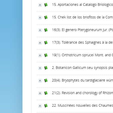
15. Aportaciones al Catalogo Briologi
15. Chek list de los briofitos de la C
16(3). El genero Pterygoneurum Jur. (Po
17(3). Tolérance des Sphaignes à la de
19(1). Orthotricum sprucei Mont. and O
2. Botanicon Gallicum seu synopsis pla
20(4). Bryophytes du tardiglaciaire w
21(2). Revision and chorology of Rhizom
22. Muscinées nouvelles des Chaume