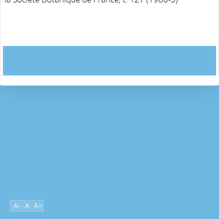
A-
A
A+