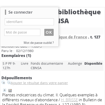
Catalogue de la bibliothèque
Se connecter
du CBNSA
Nouvelle recherche
Bulletin de la Société Botanique de France
.
t. 127
Lettres botaniques
Mot de passe oublié ?
Mention de date : 1980-5
Paru le : 02/12/1980
Exemplaires (1)
S P PF 9-
Livre
Fonds documentaire
Audenge
Disponible
127h
CBNSA
Dépouillements
Ajouter le résultat dans votre panier
Plantes indicatrices du climat. II. Quelques exemples à
différents niveaux d'abondance
/
H. BRISSE
in Bulletin de
la Société Botanique de France, t. 127 (1980-5)