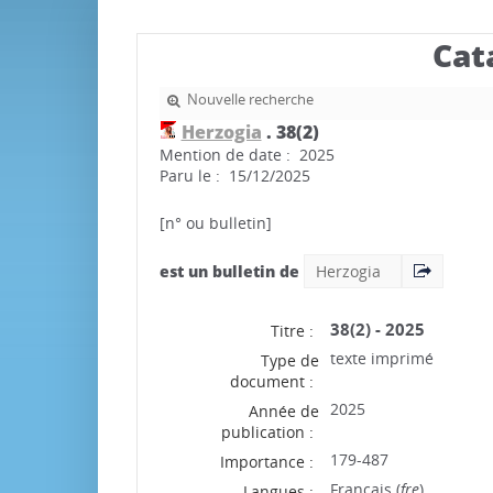
Cat
Nouvelle recherche
Herzogia
.
38(2)
Mention de date : 2025
Paru le : 15/12/2025
[n° ou bulletin]
est un bulletin de
Herzogia
38(2) - 2025
Titre :
texte imprimé
Type de
document :
2025
Année de
publication :
179-487
Importance :
Français (
fre
)
Langues :