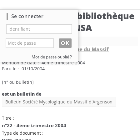
Catalogue de la bibliothèque
Se connecter
du CBNSA
Nouvelle recherche
Bulletin Société Mycologique du Massif
d'Argenson
.
n°22
Mot de passe oublié ?
Mention de date : 4ème trimestre 2004
Paru le : 01/10/2004
[n° ou bulletin]
est un bulletin de
Bulletin Société Mycologique du Massif d'Argenson
Titre :
n°22 - 4ème trimestre 2004
Type de document :