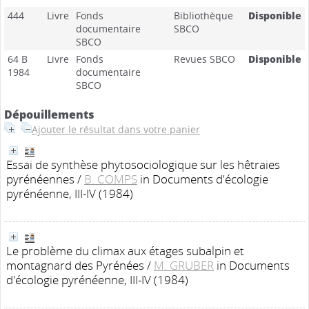
444
Livre
Fonds
Bibliothèque
Disponible
documentaire
SBCO
SBCO
64 B
Livre
Fonds
Revues SBCO
Disponible
1984
documentaire
SBCO
Dépouillements
Ajouter le résultat dans votre panier
Essai de synthèse phytosociologique sur les hêtraies
pyrénéennes
/
B. COMPS
in Documents d'écologie
pyrénéenne, III-IV (1984)
Le problème du climax aux étages subalpin et
montagnard des Pyrénées
/
M. GRUBER
in Documents
d'écologie pyrénéenne, III-IV (1984)