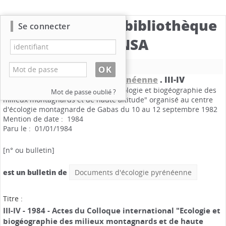
Catalogue de la bibliothèque
Se connecter
du CBNSA
Nouvelle recherche
Documents d'écologie pyrénéenne
.
III-IV
Actes du Colloque international "Ecologie et biogéographie des
Mot de passe oublié ?
milieux montagnards et de haute altitude" organisé au centre
d'écologie montagnarde de Gabas du 10 au 12 septembre 1982
Mention de date : 1984
Paru le : 01/01/1984
[n° ou bulletin]
est un bulletin de
Documents d'écologie pyrénéenne
Titre :
III-IV - 1984 - Actes du Colloque international "Ecologie et
biogéographie des milieux montagnards et de haute