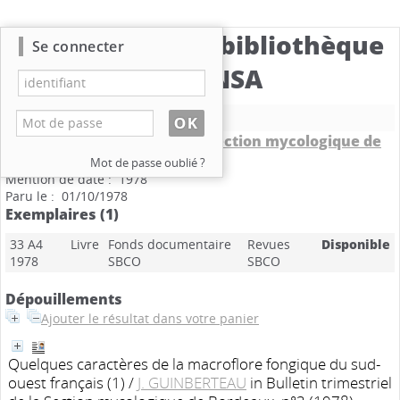
Catalogue de la bibliothèque
Se connecter
du CBNSA
Nouvelle recherche
Bulletin trimestriel de la Section mycologique de
Bordeaux
.
n°3
Mot de passe oublié ?
Mention de date : 1978
Paru le : 01/10/1978
Exemplaires (1)
33 A4
Livre
Fonds documentaire
Revues
Disponible
1978
SBCO
SBCO
Dépouillements
Ajouter le résultat dans votre panier
Quelques caractères de la macroflore fongique du sud-
ouest français (1)
/
J. GUINBERTEAU
in Bulletin trimestriel