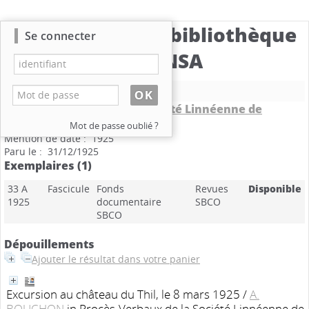
Catalogue de la bibliothèque
Se connecter
du CBNSA
Nouvelle recherche
Procès-Verbaux de la Société Linnéenne de
Bordeaux
.
tome 77
Mot de passe oublié ?
Mention de date : 1925
Paru le : 31/12/1925
Exemplaires (1)
33 A
Fascicule
Fonds
Revues
Disponible
1925
documentaire
SBCO
SBCO
Dépouillements
Ajouter le résultat dans votre panier
Excursion au château du Thil, le 8 mars 1925
/
A.
BOUCHON
in Procès-Verbaux de la Société Linnéenne de