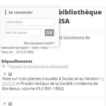
Catalogue de la bibliothèque
Se connecter
du CBNSA
Nouvelle recherche
Procès-Verbaux de la Société Linnéenne de
Bordeaux
.
volume 45
Mot de passe oublié ?
Mention de date : 1891-1892
Paru le : 31/12/1892
Dépouillements
Ajouter le résultat dans votre panier
Note sur trois plantes trouvées à Soulac et au Verdon
/
A.
BARDIE
in Procès-Verbaux de la Société Linnéenne de
Bordeaux, volume 45 (1891-1892)