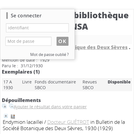
Catalogue de la bibliothèque
Se connecter
du CBNSA
Nouvelle recherche
Bulletin de la Société Botanique des Deux Sèvres
.
1930
Mot de passe oublié ?
Mention de date : 1929
Paru le : 31/12/1930
Exemplaires (1)
17 A
Livre
Fonds documentaire
Revues
Disponible
1930
SBCO
SBCO
Dépouillements
Ajouter le résultat dans votre panier
Endymion lacaillei
/
Docteur GUÉTROT
in Bulletin de la
Société Botanique des Deux Sèvres, 1930 (1929)