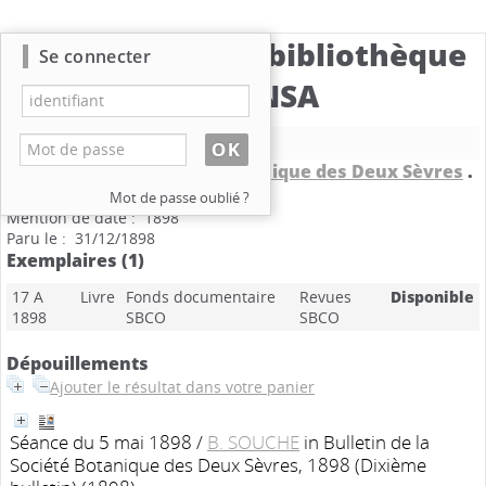
Catalogue de la bibliothèque
Se connecter
du CBNSA
Nouvelle recherche
Bulletin de la Société Botanique des Deux Sèvres
.
1898 (Dixième bulletin)
Mot de passe oublié ?
Mention de date : 1898
Paru le : 31/12/1898
Exemplaires (1)
17 A
Livre
Fonds documentaire
Revues
Disponible
1898
SBCO
SBCO
Dépouillements
Ajouter le résultat dans votre panier
Séance du 5 mai 1898
/
B. SOUCHE
in Bulletin de la
Société Botanique des Deux Sèvres, 1898 (Dixième