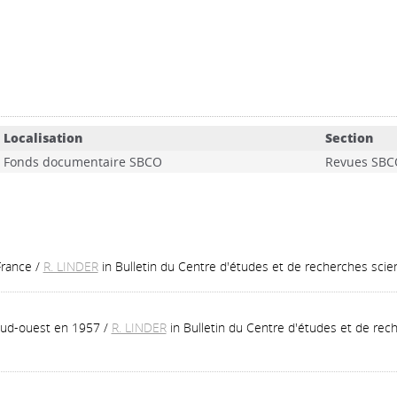
Localisation
Section
Fonds documentaire SBCO
Revues SBC
France
/
R. LINDER
in Bulletin du Centre d'études et de recherches scien
Sud-ouest en 1957
/
R. LINDER
in Bulletin du Centre d'études et de rech