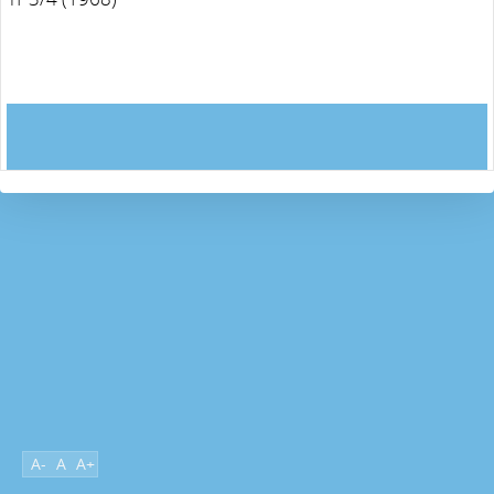
A-
A
A+