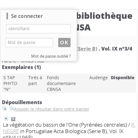
Catalogue de la bibliothèque
Se connecter
du CBNSA
Nouvelle recherche
Portugaliae Acta Biologica (Serie B)
.
Vol. IX n°3/4
Mention de date : 1968
Mot de passe oublié ?
Paru le : 01/03/1968
Exemplaires (1)
S TAP
Tirés à
Fonds
Audenge
Disponible
PHYTO
part
documentaire
"N"
CBNSA
Dépouillements
Ajouter le résultat dans votre panier
La végétation du bassin de l'One (Pyrénées centrales)
/
R.
NEGRE
in Portugaliae Acta Biologica (Serie B), Vol. IX
n°3/4 (1968)