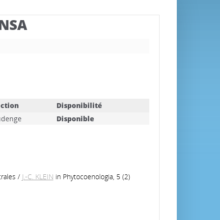
BNSA
ction
Disponibilité
udenge
Disponible
trales
/
J.-C. KLEIN
in Phytocoenologia, 5 (2)