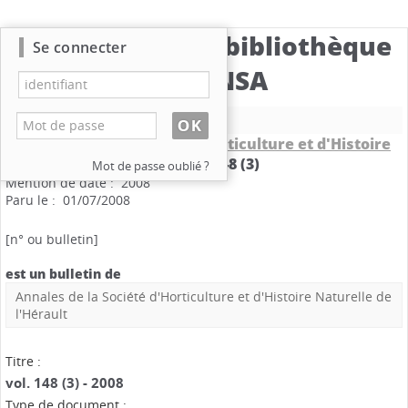
Catalogue de la bibliothèque
Se connecter
du CBNSA
Nouvelle recherche
Annales de la Société d'Horticulture et d'Histoire
Naturelle de l'Hérault
.
vol. 148 (3)
Mot de passe oublié ?
Mention de date : 2008
Paru le : 01/07/2008
[n° ou bulletin]
est un bulletin de
Annales de la Société d'Horticulture et d'Histoire Naturelle de
l'Hérault
Titre :
vol. 148 (3) - 2008
Type de document :