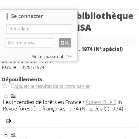
Catalogue de la bibliothèque
Se connecter
du CBNSA
Nouvelle recherche
Revue forestière française
.
1974 (N° spécial)
Les incendies de forêt
Mot de passe oublié ?
Mention de date : 1974
Paru le : 01/01/1974
Dépouillements
Ajouter le résultat dans votre panier
Les incendies de forêts en France
/
Robert BLAIS
in
Revue forestière française, 1974 (N° spécial) (1974)