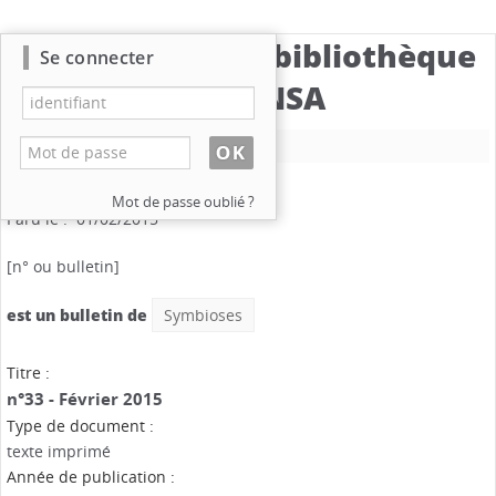
Catalogue de la bibliothèque
Se connecter
du CBNSA
Nouvelle recherche
Symbioses
.
n°33
Mention de date : Février 2015
Mot de passe oublié ?
Paru le : 01/02/2015
[n° ou bulletin]
est un bulletin de
Symbioses
Titre :
n°33 - Février 2015
Type de document :
texte imprimé
Année de publication :