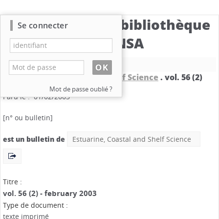
Catalogue de la bibliothèque
Se connecter
du CBNSA
Nouvelle recherche
Estuarine, Coastal and Shelf Science
.
vol. 56 (2)
Mention de date : february 2003
Mot de passe oublié ?
Paru le : 01/02/2003
[n° ou bulletin]
est un bulletin de
Estuarine, Coastal and Shelf Science
Titre :
vol. 56 (2) - february 2003
Type de document :
texte imprimé