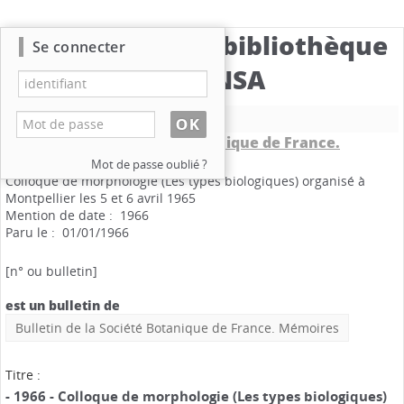
Catalogue de la bibliothèque
Se connecter
du CBNSA
Nouvelle recherche
Bulletin de la Société Botanique de France.
Mémoires
.
Mot de passe oublié ?
Colloque de morphologie (Les types biologiques) organisé à
Montpellier les 5 et 6 avril 1965
Mention de date : 1966
Paru le : 01/01/1966
[n° ou bulletin]
est un bulletin de
Bulletin de la Société Botanique de France. Mémoires
Titre :
- 1966 - Colloque de morphologie (Les types biologiques)