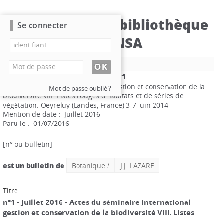
Catalogue de la bibliothèque
Se connecter
du CBNSA
Nouvelle recherche
Botanique
/ LAZARE, J.J. .
n°1
Actes du séminaire international gestion et conservation de la
Mot de passe oublié ?
biodiversité VIII. Listes rouges d'habitats et de séries de
végétation. Oeyreluy (Landes, France) 3-7 juin 2014
Mention de date : Juillet 2016
Paru le : 01/07/2016
[n° ou bulletin]
est un bulletin de
Botanique
/
J.J. LAZARE
Titre :
n°1 - Juillet 2016 - Actes du séminaire international
gestion et conservation de la biodiversité VIII. Listes