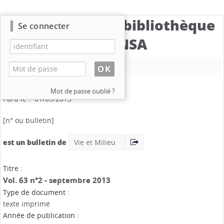
Catalogue de la bibliothèque
Se connecter
du CBNSA
Nouvelle recherche
Vie et Milieu
.
Vol. 63 n°2
Mention de date : septembre 2013
Mot de passe oublié ?
Paru le : 01/09/2013
[n° ou bulletin]
est un bulletin de
Vie et Milieu
Titre :
Vol. 63 n°2 - septembre 2013
Type de document :
texte imprimé
Année de publication :