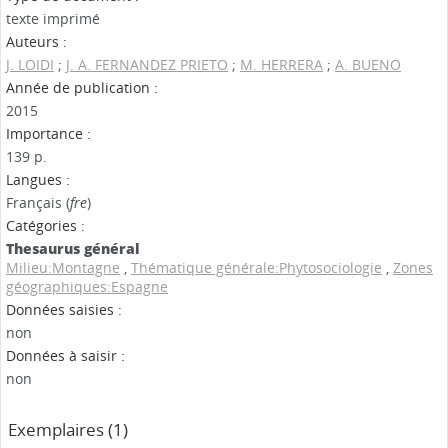
texte imprimé
Auteurs :
J. LOIDI
;
J. A. FERNANDEZ PRIETO
;
M. HERRERA
;
A. BUENO
Année de publication :
2015
Importance :
139 p.
Langues :
Français (
fre
)
Catégories :
Thesaurus général
Milieu:Montagne
,
Thématique générale:Phytosociologie
,
Zones
géographiques:Espagne
Données saisies :
non
Données à saisir :
non
Exemplaires (1)