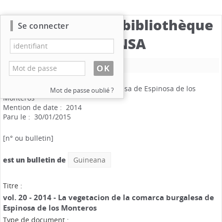
Catalogue de la bibliothèque
Se connecter
du CBNSA
Nouvelle recherche
Guineana
.
vol. 20
La vegetacion de la comarca burgalesa de Espinosa de los
Mot de passe oublié ?
Monteros
Mention de date : 2014
Paru le : 30/01/2015
[n° ou bulletin]
est un bulletin de
Guineana
Titre :
vol. 20 - 2014 - La vegetacion de la comarca burgalesa de
Espinosa de los Monteros
Type de document :