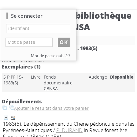
Catalogue de la bibliothèque
Se connecter
du CBNSA
Nouvelle recherche
Revue forestière française
.
1983(5)
Mention de date : 1983
Mot de passe oublié ?
Paru le : 01/05/1983
Exemplaires (1)
S P PF 15-
Livre
Fonds
Audenge
Disponible
1983(5)
documentaire
CBNSA
Dépouillements
Ajouter le résultat dans votre panier
1983(5). Le dépérissement du Chêne pédonculé dans les
Pyrénées-Atlantiques
/
P. DURAND
in Revue forestière
française, 1983(5) (1983)