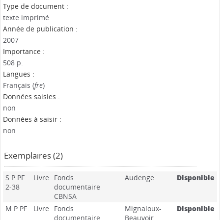
Type de document :
texte imprimé
Année de publication :
2007
Importance :
508 p.
Langues :
Français (
fre
)
Données saisies :
non
Données à saisir :
non
Exemplaires (2)
S P PF
Livre
Fonds
Audenge
Disponible
2-38
documentaire
CBNSA
M P PF
Livre
Fonds
Mignaloux-
Disponible
documentaire
Beauvoir