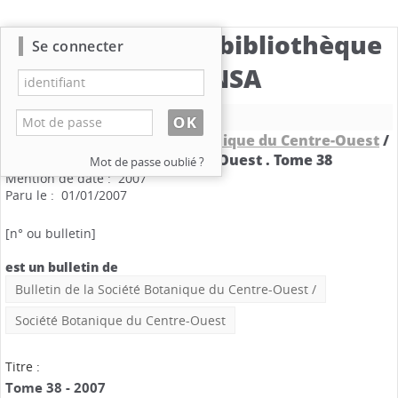
Catalogue de la bibliothèque
Se connecter
du CBNSA
Nouvelle recherche
Bulletin de la Société Botanique du Centre-Ouest
/
Société Botanique du Centre-Ouest .
Tome 38
Mot de passe oublié ?
Mention de date : 2007
Paru le : 01/01/2007
[n° ou bulletin]
est un bulletin de
Bulletin de la Société Botanique du Centre-Ouest
/
Société Botanique du Centre-Ouest
Titre :
Tome 38 - 2007