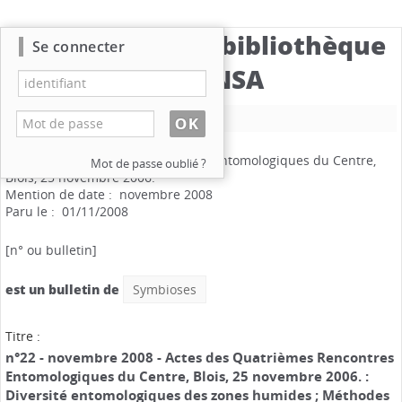
Catalogue de la bibliothèque
Se connecter
du CBNSA
Nouvelle recherche
Symbioses
.
n°22
Actes des Quatrièmes Rencontres Entomologiques du Centre,
Mot de passe oublié ?
Blois, 25 novembre 2006.
Mention de date : novembre 2008
Paru le : 01/11/2008
[n° ou bulletin]
est un bulletin de
Symbioses
Titre :
n°22 - novembre 2008 - Actes des Quatrièmes Rencontres
Entomologiques du Centre, Blois, 25 novembre 2006. :
Diversité entomologiques des zones humides ; Méthodes