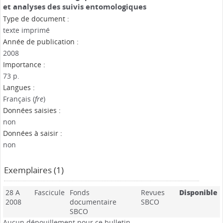
et analyses des suivis entomologiques
Type de document :
texte imprimé
Année de publication :
2008
Importance :
73 p.
Langues :
Français (
fre
)
Données saisies :
non
Données à saisir :
non
Exemplaires (1)
28 A
Fascicule
Fonds
Revues
Disponible
2008
documentaire
SBCO
SBCO
Aucun dépouillement pour ce bulletin.