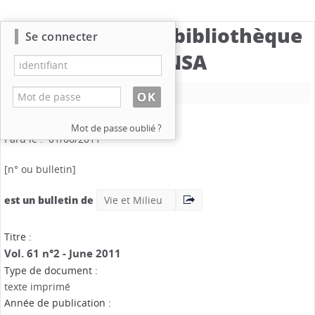
Catalogue de la bibliothèque
Se connecter
du CBNSA
Nouvelle recherche
Vie et Milieu
.
Vol. 61 n°2
Mention de date : June 2011
Mot de passe oublié ?
Paru le : 01/06/2011
[n° ou bulletin]
est un bulletin de
Vie et Milieu
Titre :
Vol. 61 n°2 - June 2011
Type de document :
texte imprimé
Année de publication :