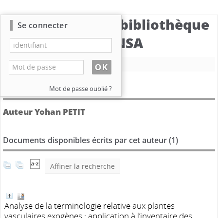
Catalogue de la bibliothèque
Se connecter
du CBNSA
Nouvelle recherche
Détail de l'auteur
Mot de passe oublié ?
Auteur Yohan PETIT
Documents disponibles écrits par cet auteur (
1
)
Affiner la recherche
Analyse de la terminologie relative aux plantes
vasculaires exogènes : application à l’inventaire des