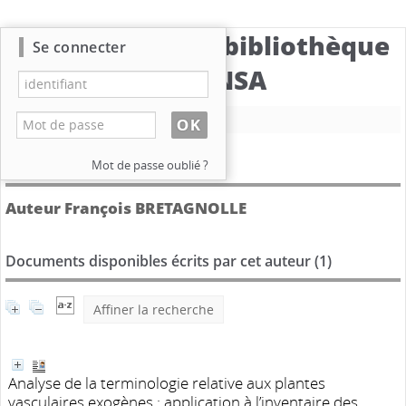
Catalogue de la bibliothèque
Se connecter
du CBNSA
Nouvelle recherche
Détail de l'auteur
Mot de passe oublié ?
Auteur François BRETAGNOLLE
Documents disponibles écrits par cet auteur (
1
)
Affiner la recherche
Analyse de la terminologie relative aux plantes
vasculaires exogènes : application à l’inventaire des