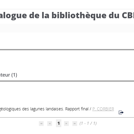
alogue de la bibliothèque du C
teur (
1
)
éologiques des lagunes landaises. Rapport final
/
P. CORBIER
1
(1 - 1 / 1)