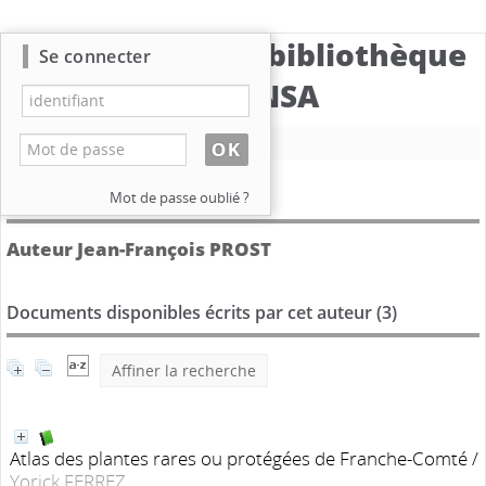
Catalogue de la bibliothèque
Se connecter
du CBNSA
Nouvelle recherche
Détail de l'auteur
Mot de passe oublié ?
Auteur Jean-François PROST
Documents disponibles écrits par cet auteur (
3
)
Affiner la recherche
Atlas des plantes rares ou protégées de Franche-Comté
/
Yorick FERREZ