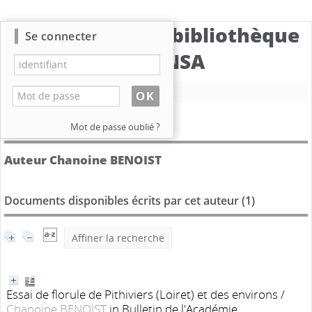
Catalogue de la bibliothèque
Se connecter
du CBNSA
Nouvelle recherche
Détail de l'auteur
Mot de passe oublié ?
Auteur Chanoine BENOIST
Documents disponibles écrits par cet auteur (
1
)
Affiner la recherche
Essai de florule de Pithiviers (Loiret) et des environs
/
Chanoine BENOIST
in Bulletin de l'Académie