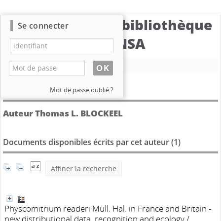
Catalogue de la bibliothèque
Se connecter
du CBNSA
Nouvelle recherche
Détail de l'auteur
Mot de passe oublié ?
Auteur Thomas L. BLOCKEEL
Documents disponibles écrits par cet auteur (
1
)
Affiner la recherche
Physcomitrium readeri Müll. Hal. in France and Britain -
new distributional data, recognition and ecology
/