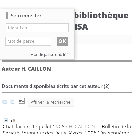
Catalogue de la bibliothèque
Se connecter
du CBNSA
Nouvelle recherche
Détail de l'auteur
Mot de passe oublié ?
Auteur H. CAILLON
Documents disponibles écrits par cet auteur (
2
)
Affiner la recherche
Chatelaillon, 17 juillet 1905
/
H. CAILLON
in Bulletin de la
Société Botanique des Deux Sèvres, 1905 (Dix-septième