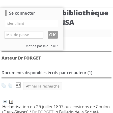
Catalogue de la bibliothèque
Se connecter
du CBNSA
Nouvelle recherche
Détail de l'auteur
Mot de passe oublié ?
Auteur Dr FORGET
Documents disponibles écrits par cet auteur (
1
)
Affiner la recherche
Herborisation du 25 juillet 1897 aux environs de Coulon
(Deux-Sèvres)
/
Dr FORGET
in Bulletin de la Société