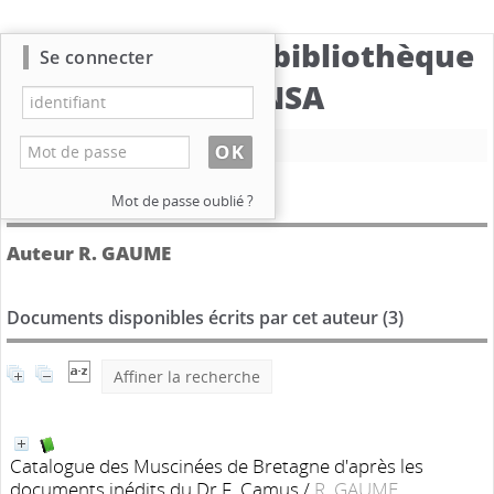
Catalogue de la bibliothèque
Se connecter
du CBNSA
Nouvelle recherche
Détail de l'auteur
Mot de passe oublié ?
Auteur R. GAUME
Documents disponibles écrits par cet auteur (
3
)
Affiner la recherche
Catalogue des Muscinées de Bretagne d'après les
documents inédits du Dr F. Camus
/
R. GAUME