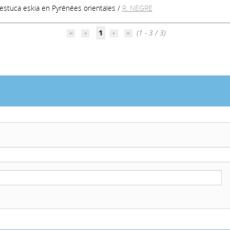
estuca eskia en Pyrénées orientales
/
R. NEGRE
1
(1 - 3 / 3)