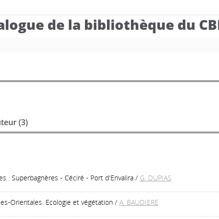
alogue de la bibliothèque du C
teur (
3
)
s : Superbagnères - Céciré - Port d'Envalira
/
G. DUPIAS
es-Orientales. Ecologie et végétation
/
A. BAUDIERE