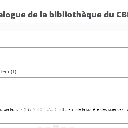
alogue de la bibliothèque du C
teur (
1
)
bia lathyris (L.)
/
A. BONNAUD
in Bulletin de la société des sciences na