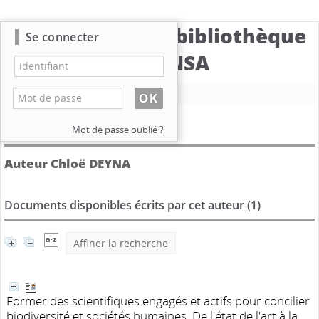
Catalogue de la bibliothèque
Se connecter
du CBNSA
Nouvelle recherche
Détail de l'auteur
Mot de passe oublié ?
Auteur Chloë DEYNA
Documents disponibles écrits par cet auteur (
1
)
Affiner la recherche
Former des scientifiques engagés et actifs pour concilier
biodiversité et sociétés humaines. De l'état de l'art à la