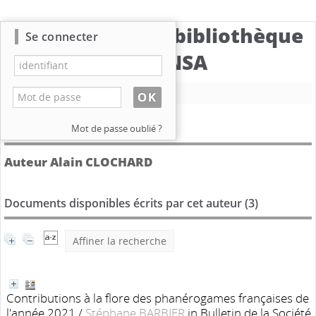
Catalogue de la bibliothèque
Se connecter
du CBNSA
Nouvelle recherche
Détail de l'auteur
Mot de passe oublié ?
Auteur Alain CLOCHARD
Documents disponibles écrits par cet auteur (
3
)
Affiner la recherche
Contributions à la flore des phanérogames françaises de
l'année 2021
/
Stéphane BARBIER
in Bulletin de la Société