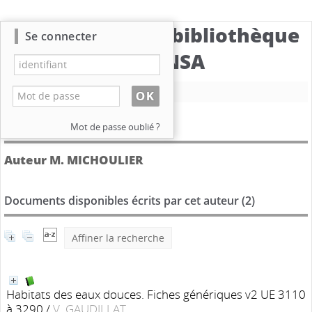
Catalogue de la bibliothèque
Se connecter
du CBNSA
Nouvelle recherche
Détail de l'auteur
Mot de passe oublié ?
Auteur M. MICHOULIER
Documents disponibles écrits par cet auteur (
2
)
Affiner la recherche
Habitats des eaux douces. Fiches génériques v2 UE 3110
à 3290
/
V. GAUDILLAT