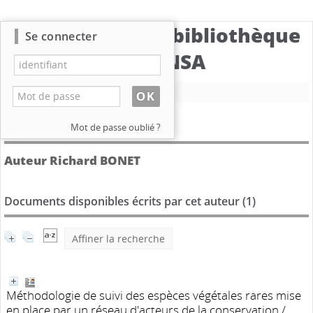
Catalogue de la bibliothèque
Se connecter
du CBNSA
Nouvelle recherche
Détail de l'auteur
Mot de passe oublié ?
Auteur Richard BONET
Documents disponibles écrits par cet auteur (
1
)
Affiner la recherche
Méthodologie de suivi des espèces végétales rares mise
en place par un réseau d'acteurs de la conservation
/