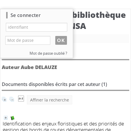
Catalogue de la bibliothèque
Se connecter
du CBNSA
Nouvelle recherche
Détail de l'auteur
Mot de passe oublié ?
Auteur Aube DELAUZE
Documents disponibles écrits par cet auteur (
1
)
Affiner la recherche
Identification des enjeux floristiques et des priorités de
gestion des bords de routes départementales de